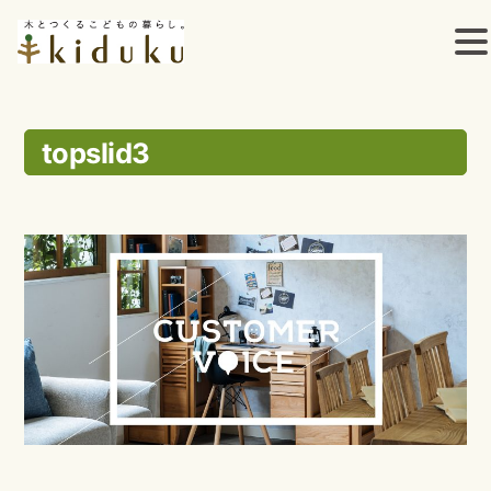
コ
ン
topslid3
テ
ン
ツ
へ
ス
キ
ッ
プ