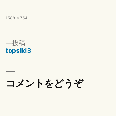
フ
1588 × 754
ル
サ
イ
投
投稿:
ズ
稿
topslid3
ナ
ビ
ゲ
ー
コメントをどうぞ
シ
ョ
ン