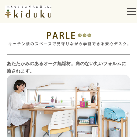
コ
ン
テ
ン
あたたかみのあるオーク無垢材。角のない丸いフォルムに
癒されます。
ツ
へ
ス
キ
ッ
プ