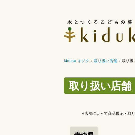
コ
ン
テ
ン
ツ
kiduku キヅク
»
取り扱い店舗
»
取り扱
へ
ス
取り扱い店舗
キ
ッ
プ
※店舗によって商品展示・取