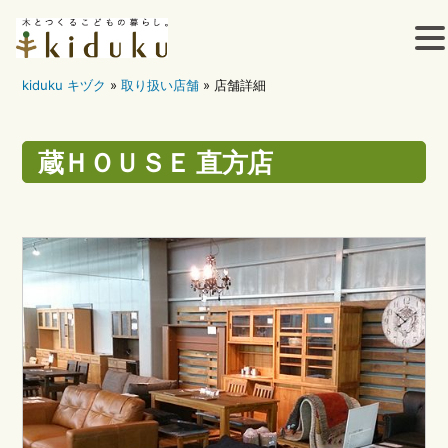
kiduku キヅク
»
取り扱い店舗
»
店舗詳細
コ
ン
蔵ＨＯＵＳＥ 直方店
テ
ン
ツ
へ
ス
キ
ッ
プ