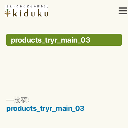
コ
ン
products_tryr_main_03
テ
ン
ツ
へ
ス
投
投稿:
キ
稿
products_tryr_main_03
ッ
ナ
ビ
プ