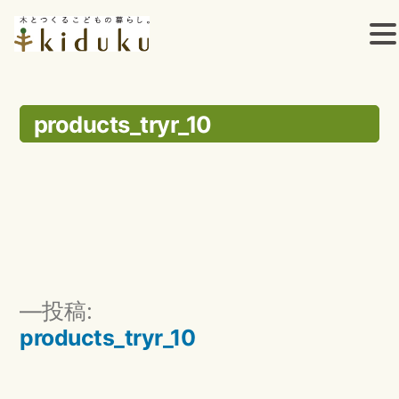
コ
ン
products_tryr_10
テ
ン
ツ
へ
ス
投
投稿:
キ
稿
products_tryr_10
ッ
ナ
ビ
プ