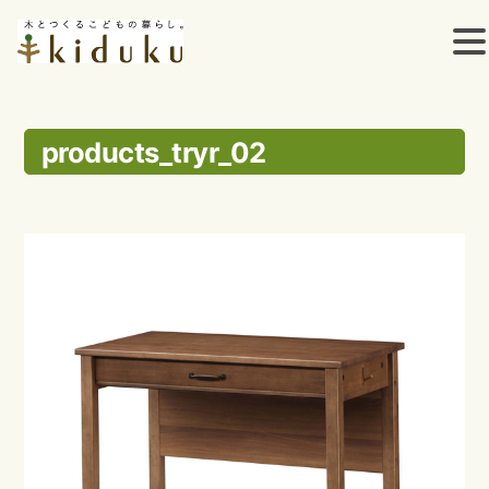
コ
ン
products_tryr_02
テ
ン
ツ
へ
ス
キ
ッ
プ