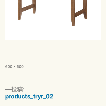
フ
600 × 600
ル
サ
イ
投
投稿:
ズ
稿
products_tryr_02
ナ