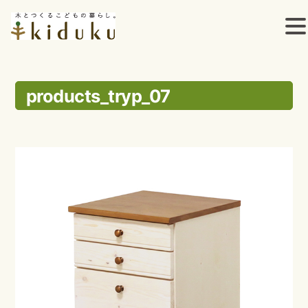
コ
ン
products_tryp_07
テ
ン
ツ
へ
ス
キ
ッ
プ