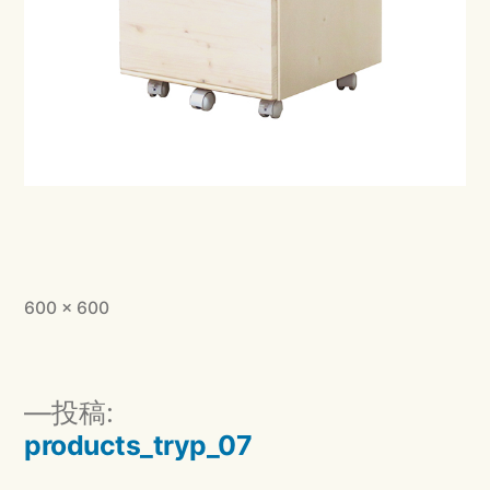
フ
600 × 600
ル
サ
イ
投
投稿:
ズ
稿
products_tryp_07
ナ