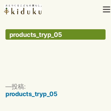
コ
ン
products_tryp_05
テ
ン
ツ
へ
ス
投
投稿:
キ
稿
products_tryp_05
ッ
ナ
ビ
プ