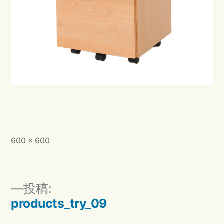
フ
600 × 600
ル
サ
イ
投
投稿:
ズ
稿
products_try_09
ナ