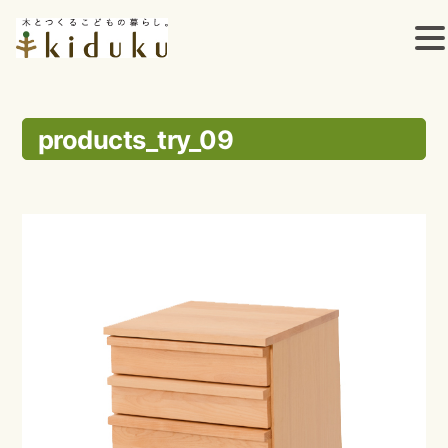
コ
ン
products_try_09
テ
ン
ツ
へ
ス
キ
ッ
プ