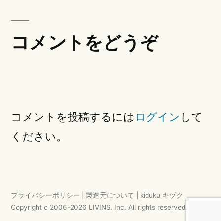
ビ
ゲ
ー
コメントをどうぞ
シ
ョ
ン
コメントを投稿するには
ログイン
して
ください。
プライバシーポリシー
|
製造元について
|
kiduku キヅク
,
Copyright c 2006-
2026
LIVINS. Inc.
All rights reserved.