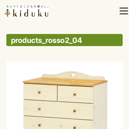
コ
ン
products_rosso2_04
テ
ン
ツ
へ
ス
キ
ッ
プ