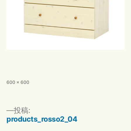
フ
600 × 600
ル
サ
イ
投
投稿:
ズ
稿
products_rosso2_04
ナ