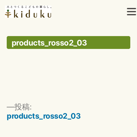
コ
ン
products_rosso2_03
テ
ン
ツ
へ
ス
投
投稿:
キ
稿
products_rosso2_03
ッ
ナ
ビ
プ