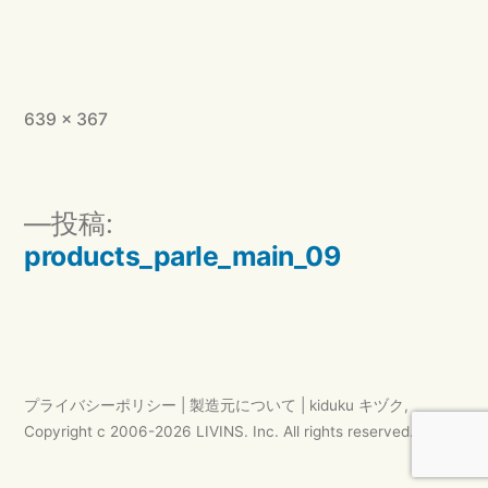
フ
639 × 367
ル
サ
イ
投
投稿:
ズ
稿
products_parle_main_09
ナ
ビ
ゲ
ー
プライバシーポリシー
|
製造元について
|
kiduku キヅク
,
シ
Copyright c 2006-
2026
LIVINS. Inc.
All rights reserved.
ョ
ン