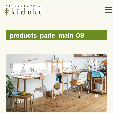
コ
ン
products_parle_main_09
テ
ン
ツ
へ
ス
キ
ッ
プ