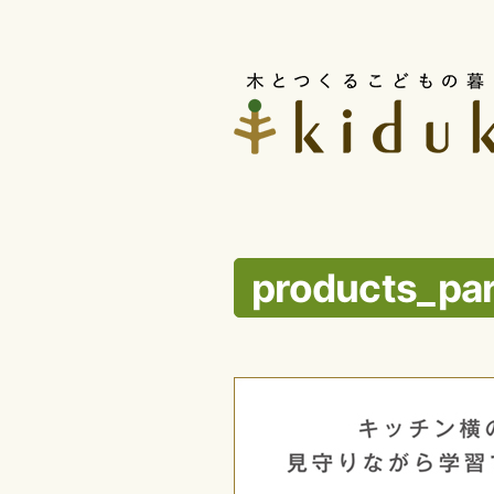
コ
ン
テ
ン
ツ
へ
ス
products_par
キ
ッ
プ