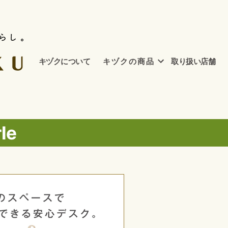
キヅクについて
キ ヅ ク の 商 品
取り扱い店舗
le