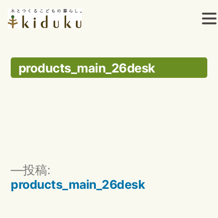
コ
ン
products_main_26desk
テ
ン
ツ
へ
ス
投
投稿:
キ
稿
products_main_26desk
ッ
ナ
ビ
プ