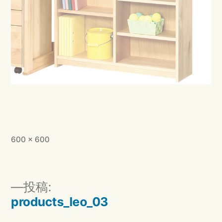
フ
600 × 600
ル
サ
イ
投
投稿:
ズ
稿
products_leo_03
ナ