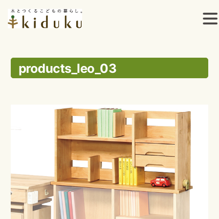
コ
ン
products_leo_03
テ
ン
ツ
へ
ス
キ
ッ
プ