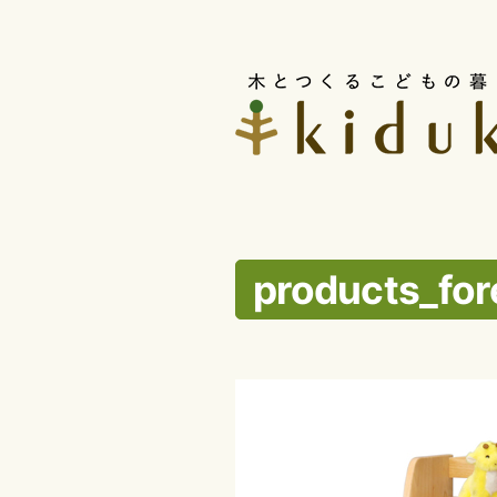
コ
ン
テ
ン
ツ
へ
ス
products_for
キ
ッ
プ