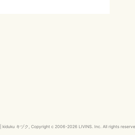
|
kiduku キヅク
, Copyright c 2006-
2026
LIVINS. Inc.
All rights reserv