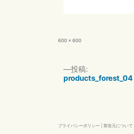
フ
600 × 600
ル
サ
イ
投
投稿:
ズ
products_forest_04
稿
ナ
ビ
ゲ
プライバシーポリシー
|
製造元について
ー