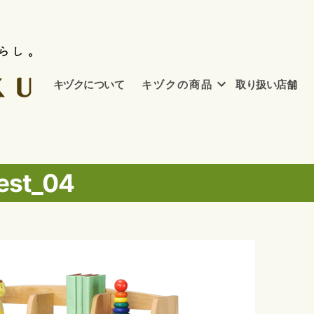
キヅクについて
キ ヅ ク の 商 品
取り扱い店舗
est_04