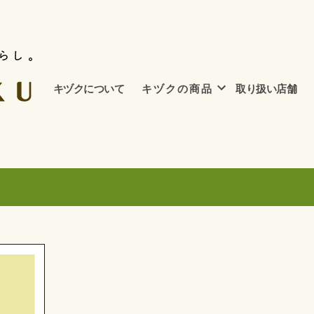
キヅクについて
キ ヅ ク の 商 品
取り扱い店舗