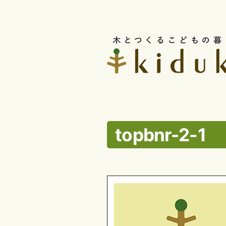
コ
ン
テ
ン
ツ
へ
ス
topbnr-2-1
キ
ッ
プ