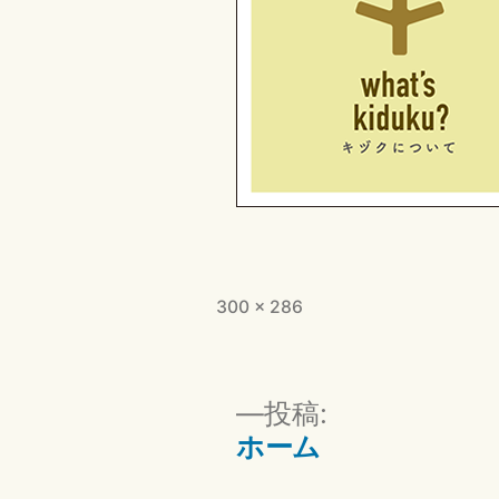
フ
300 × 286
ル
サ
イ
投
投稿:
ズ
ホーム
稿