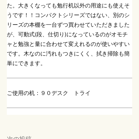
た。大きくなっても勉行机以外の用途にも使えそ
うです！！コンパクトシリーズではない、別のシ
リーズの本棚を一台ずつ買わせていただきました
が、可動式(段、仕切り)になっているのがオモチ
ャと勉強と量に合わせて変えれるのが使いやすい
です。木なのに汚れもつきにくく、拭き掃除も簡
単にできます。
ご使用の机：９０デスク トライ
投
次