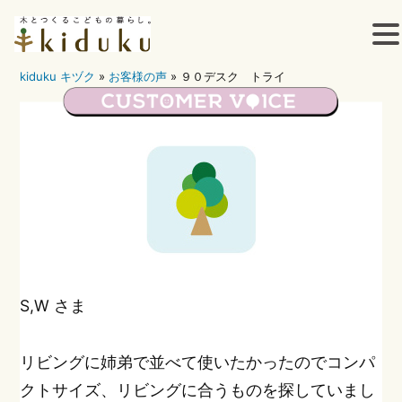
kiduku キヅク
»
お客様の声
»
９０デスク トライ
コ
ン
テ
ン
ツ
へ
ス
S,W さま
キ
ッ
リビングに姉弟で並べて使いたかったのでコンパ
クトサイズ、リビングに合うものを探していまし
プ