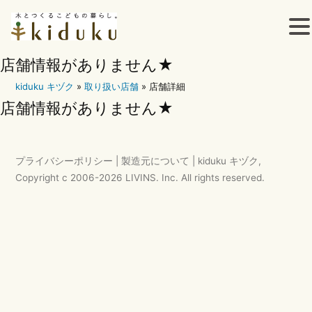
コ
店舗情報がありません★
kiduku キヅク
»
取り扱い店舗
»
店舗詳細
ン
店舗情報がありません★
テ
ン
プライバシーポリシー
|
製造元について
|
kiduku キヅク
,
ツ
Copyright c 2006-
2026
LIVINS. Inc.
All rights reserved.
へ
ス
キ
ッ
プ