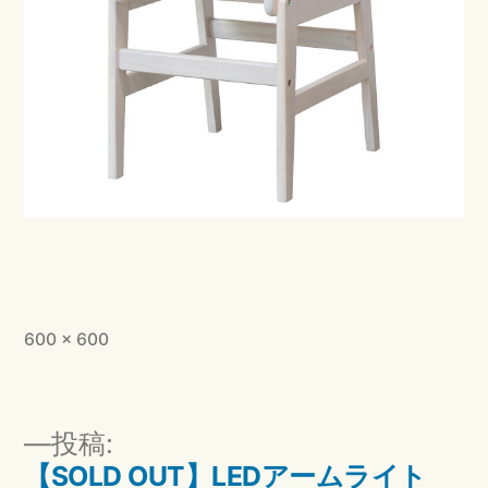
フ
600 × 600
ル
サ
イ
投
投稿:
ズ
稿
【SOLD OUT】LEDアームライト