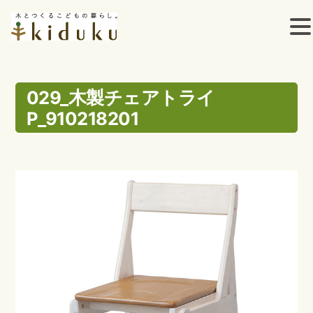
コ
ン
029_木製チェアトライ
P_910218201
テ
ン
ツ
へ
ス
キ
ッ
プ