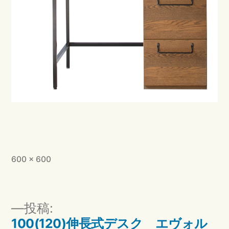
フ
600 × 600
ル
サ
イ
投
投稿:
ズ
稿
100(120)伸長式デスク エヴォル