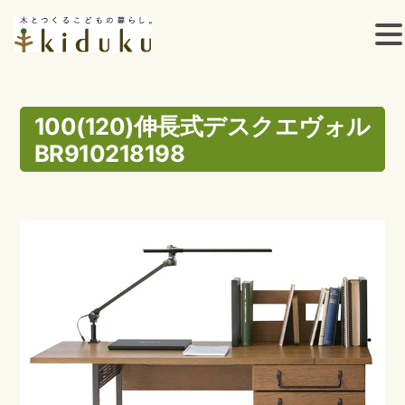
コ
ン
100(120)伸長式デスクエヴォル
BR910218198
テ
ン
ツ
へ
ス
キ
ッ
プ