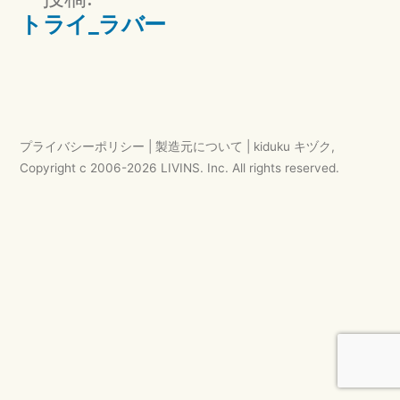
ズ
稿
トライ_ラバー
ナ
ビ
ゲ
ー
プライバシーポリシー
|
製造元について
|
kiduku キヅク
,
シ
Copyright c 2006-
2026
LIVINS. Inc.
All rights reserved.
ョ
ン