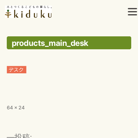
コ
ン
products_main_desk
テ
ン
ツ
へ
ス
フ
64 × 24
キ
ル
ッ
サ
イ
投
プ
投稿: