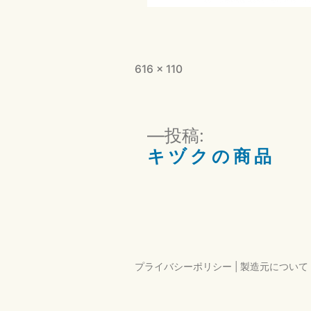
フ
616 × 110
ル
サ
イ
投
投稿:
ズ
キ ヅ ク の 商 品
稿
ナ
ビ
ゲ
プライバシーポリシー
|
製造元について
ー