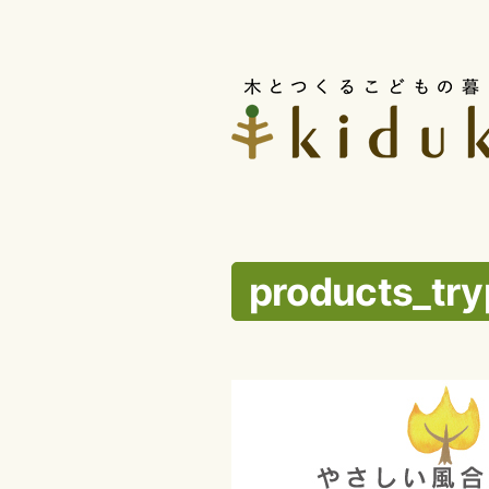
コ
ン
テ
ン
ツ
へ
ス
products_tr
キ
ッ
プ