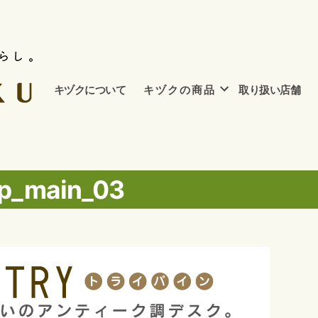
キヅクについて
キ ヅ ク の 商 品
取り扱い店舗
yp_main_03