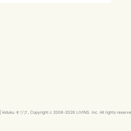
|
kiduku キヅク
, Copyright c 2006-
2026
LIVINS. Inc.
All rights reserv