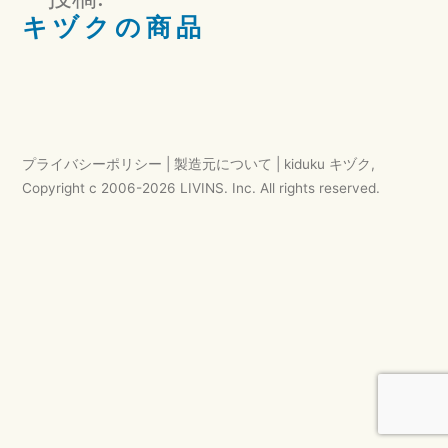
ズ
稿
キ ヅ ク の 商 品
ナ
ビ
ゲ
ー
プライバシーポリシー
|
製造元について
|
kiduku キヅク
,
シ
Copyright c 2006-
2026
LIVINS. Inc.
All rights reserved.
ョ
ン