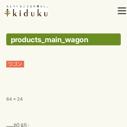
コ
ン
products_main_wagon
テ
ン
ツ
へ
ス
フ
64 × 24
キ
ル
ッ
サ
イ
投
プ
投稿: