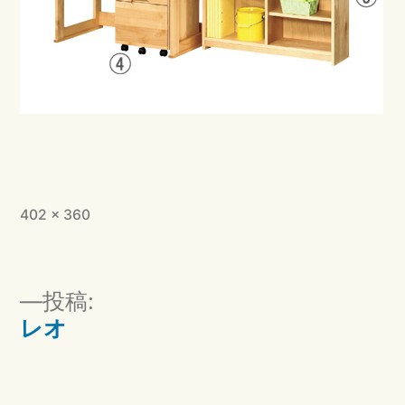
フ
402 × 360
ル
サ
イ
投
投稿:
ズ
稿
レオ
ナ
ビ