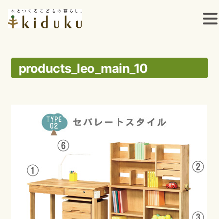
コ
ン
products_leo_main_10
テ
ン
ツ
へ
ス
キ
ッ
プ