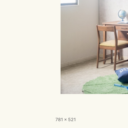
フ
781 × 521
ル