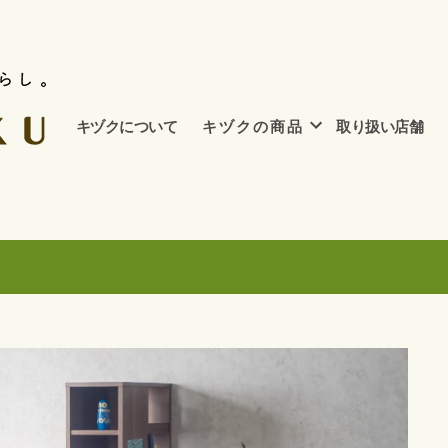
キヅクについて
キ ヅ ク の 商 品
取り扱い店舗