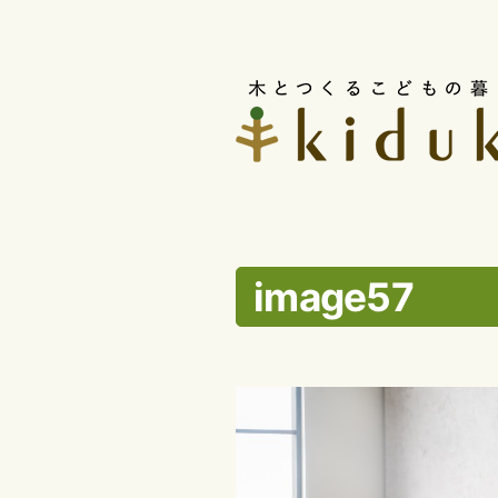
コ
ン
テ
ン
ツ
へ
ス
image57
キ
ッ
プ