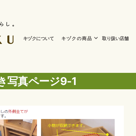
キヅクについて
キ ヅ ク の 商 品
取り扱い店舗
き写真ページ9-1