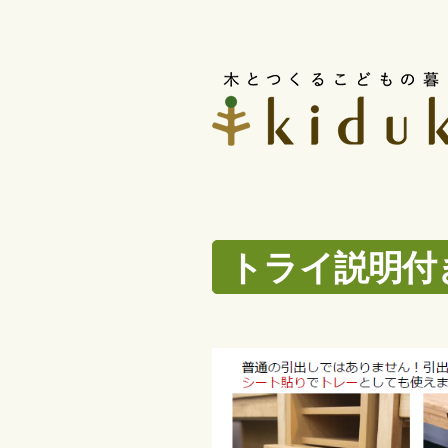
コ
ン
テ
ン
ツ
へ
ス
トライ説明付
キ
ッ
プ