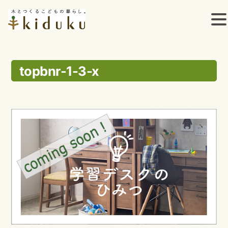
コ
ン
topbnr-1-3-x
テ
ン
ツ
へ
ス
キ
ッ
プ