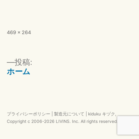
フ
469 × 264
ル
サ
イ
投
投稿:
ズ
稿
ホーム
ナ
ビ
ゲ
ー
プライバシーポリシー
|
製造元について
|
kiduku キヅク
,
シ
Copyright c 2006-
2026
LIVINS. Inc.
All rights reserved.
ョ
ン