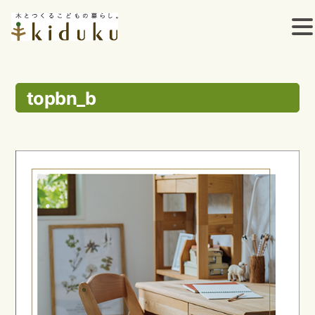
コ
ン
topbn_b
テ
ン
ツ
へ
ス
キ
ッ
プ