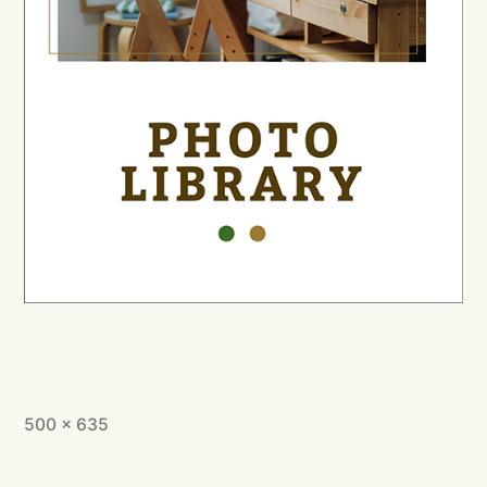
フ
500 × 635
ル
サ