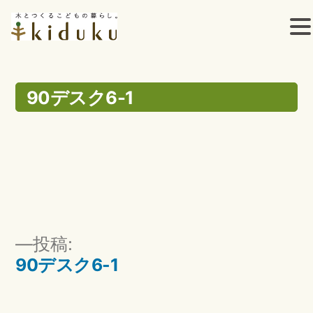
コ
ン
90デスク6-1
テ
ン
ツ
へ
ス
投
投稿:
キ
稿
90デスク6-1
ッ
ナ
ビ
プ