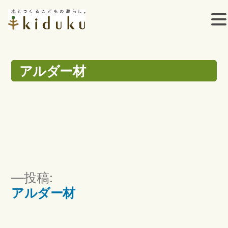
コ
ン
アルダー材
テ
ン
ツ
へ
ス
投
投稿:
キ
稿
アルダー材
ッ
ナ
ビ
プ