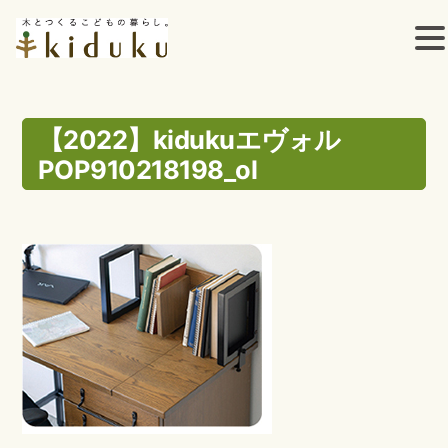
コ
ン
【2022】kidukuエヴォル
POP910218198_ol
テ
ン
ツ
へ
ス
キ
ッ
プ