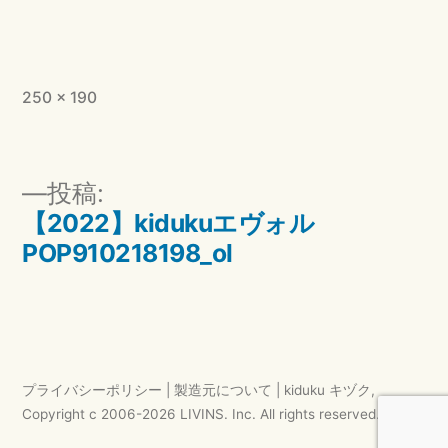
フ
250 × 190
ル
サ
イ
投
投稿:
ズ
稿
【2022】kidukuエヴォル
ナ
POP910218198_ol
ビ
ゲ
ー
シ
プライバシーポリシー
|
製造元について
|
kiduku キヅク
,
ョ
Copyright c 2006-
2026
LIVINS. Inc.
All rights reserved.
ン