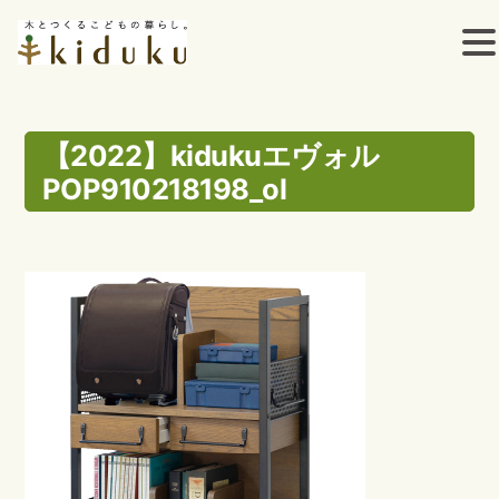
コ
ン
【2022】kidukuエヴォル
POP910218198_ol
テ
ン
ツ
へ
ス
キ
ッ
プ