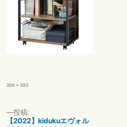
フ
306 × 393
ル
サ
イ
投
投稿:
ズ
稿
【2022】kidukuエヴォル